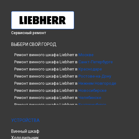
Сервисный ремонт
ВЫБЕРИ СВОЙ ГОРОД
Ремонт винного шкафа Liebherr в
Москве
Ремонт винного шкафа Liebherr в
Санкт-Петербурге
Ремонт винного шкафа Liebherr в
Краснодаре
Ремонт винного шкафа Liebherr в
Ростове-на-Дону
Ремонт винного шкафа Liebherr в
Нижнем Новгороде
Ремонт винного шкафа Liebherr в
Новосибирске
Ремонт винного шкафа Liebherr в
Челябинске
Ремонт винного шкафа Liebherr в
Екатеринбурге
Ремонт винного шкафа Liebherr в
Казани
Ремонт винного шкафа Liebherr в
Уфе
УСТРОЙСТВА
Ремонт винного шкафа Liebherr в
Воронеже
Винный шкаф
Ремонт винного шкафа Liebherr в
Волгограде
Холодильник